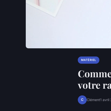
MATÉRIEL
Comment
votre r
C
Clément
1 avri