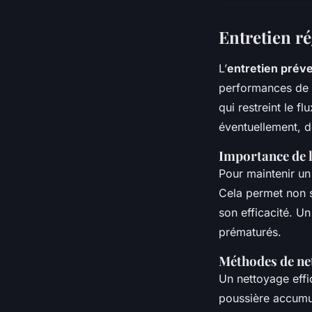
Entretien ré
L’
entretien préve
performances de v
qui restreint le f
éventuellement, d
Importance de l
Pour maintenir un
Cela permet non s
son efficacité. U
prématurés.
Méthodes de net
Un nettoyage effi
poussière accumul