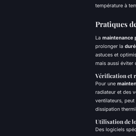
température à tem
Pratiques d
La
maintenance 
prolonger la
duré
astuces et optimi
mais aussi éviter
Vérification e
Pour une
mainten
radiateur et des 
ventilateurs, peu
dissipation therm
Utilisation de 
Des logiciels spé