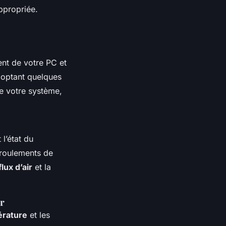
propriée.
ent de votre PC et
doptant quelques
de votre système,
 l’état du
 roulements de
flux d’air
et la
ur
érature
et les